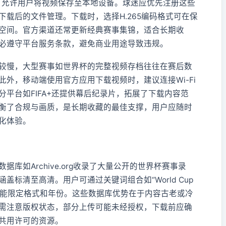
看功能，允许用户将视频保存至本地设备。球迷应优先注册这些
载后的文件管理。下载时，选择H.265编码格式可在保
空间。官方渠道还常更新经典赛事集锦，适合长期收
必遵守平台服务条款，避免商业用途导致违规。
较慢，大型赛事如世界杯的完整视频存档往往在赛后数
外，移动端使用官方应用下载视频时，建议连接Wi-Fi
平台如FIFA+还提供幕后纪录片，拓展了下载内容范
衡了合规与画质，是长期收藏的最佳支撑，用户应随时
化体验。
库如Archive.org收录了大量公开的世界杯赛事录
标清至高清。用户可通过关键词组合如“World Cup
用站点筛选功能限定格式和年份。这些数据库优势在于内容古老或冷
需注意版权状态，部分上传可能未经授权，下载前应确
共用许可的资源。